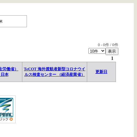
米
0
-
0
件 /
0
件
1
生労働省）
TeCOT 海外渡航者新型コロナウイ
更新日
→日本
ルス検査センター （経済産業省）