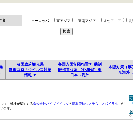
ア名
ヨーロッパ
東アジア
東南アジア
オセアニア
北
各国政府観光局
各国入国制限措置/行動制
染
水際対策（厚
新型コロナウイルス対策
限措置状況 （外務省）※
報
※海外
情報 ▼
日本→海外
ージは、当社が契約する
株式会社パイプドビッツ
の
情報管理システム「スパイラル」
が
ています。