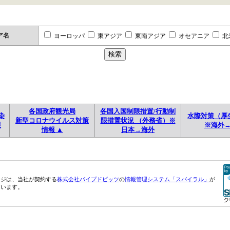
ア名
ヨーロッパ
東アジア
東南アジア
オセアニア
北
各国政府観光局
各国入国制限措置/行動制
染
水際対策（厚
新型コロナウイルス対策
限措置状況 （外務省）※
報
※海外
情報 ▲
日本→海外
ージは、当社が契約する
株式会社パイプドビッツ
の
情報管理システム「スパイラル」
が
ています。