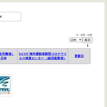
米
0
-
0
件 /
0
件
1
生労働省）
TeCOT 海外渡航者新型コロナウイ
更新日
→日本
ルス検査センター （経済産業省）