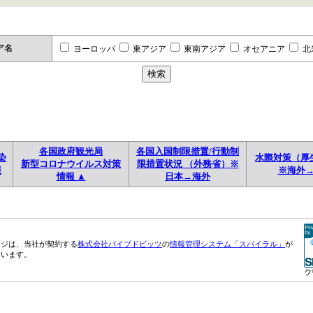
ア名
ヨーロッパ
東アジア
東南アジア
オセアニア
北
各国政府観光局
各国入国制限措置/行動制
染
水際対策（厚
新型コロナウイルス対策
限措置状況 （外務省）※
報
※海外
情報 ▲
日本→海外
ージは、当社が契約する
株式会社パイプドビッツ
の
情報管理システム「スパイラル」
が
ています。