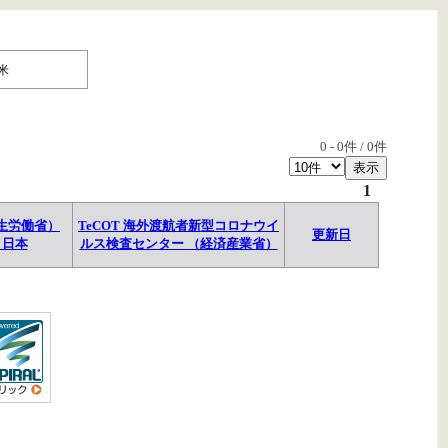
米
0
-
0
件 /
0
件
1
生労働省）
TeCOT 海外渡航者新型コロナウイ
更新日
→日本
ルス検査センター （経済産業省）