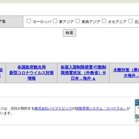
ア名
ヨーロッパ
東アジア
東南アジア
オセアニア
北
各国政府観光局
各国入国制限措置/行動制
染
水際対策（厚
新型コロナウイルス対策
限措置状況 （外務省）※
報
※海外
情報
日本→海外 ▲
ージは、当社が契約する
株式会社パイプドビッツ
の
情報管理システム「スパイラル」
が
ています。