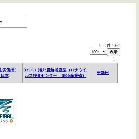
米
0
-
0
件 /
0
件
1
生労働省）
TeCOT 海外渡航者新型コロナウイ
更新日
→日本
ルス検査センター （経済産業省）