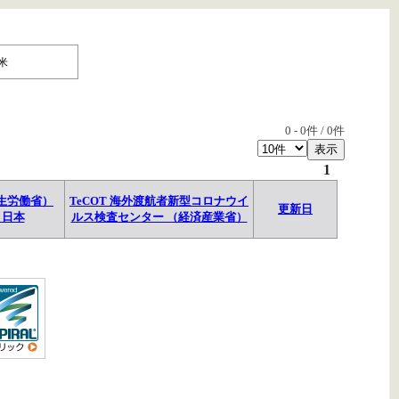
米
0
-
0
件 /
0
件
1
生労働省）
TeCOT 海外渡航者新型コロナウイ
更新日
→日本
ルス検査センター （経済産業省）