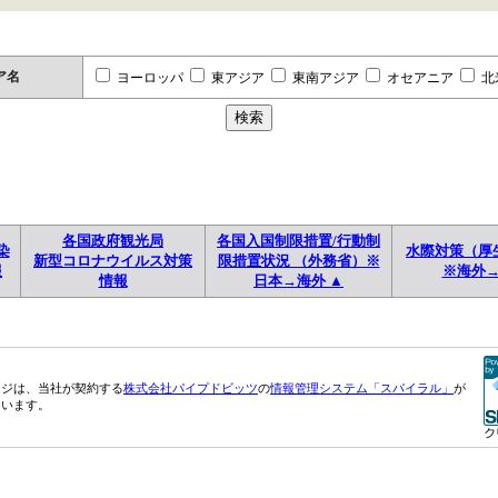
ア名
ヨーロッパ
東アジア
東南アジア
オセアニア
北
各国政府観光局
各国入国制限措置/行動制
染
水際対策（厚
新型コロナウイルス対策
限措置状況 （外務省）※
報
※海外
情報
日本→海外 ▲
ージは、当社が契約する
株式会社パイプドビッツ
の
情報管理システム「スパイラル」
が
ています。