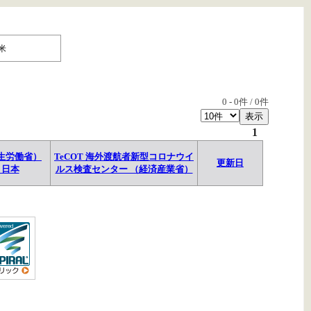
米
0
-
0
件 /
0
件
1
生労働省）
TeCOT 海外渡航者新型コロナウイ
更新日
→日本
ルス検査センター （経済産業省）