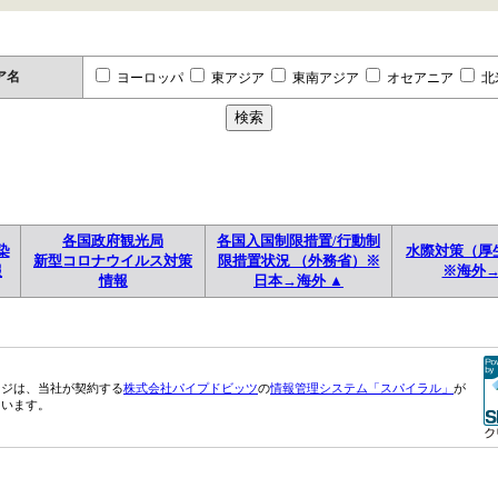
ア名
ヨーロッパ
東アジア
東南アジア
オセアニア
北
各国政府観光局
各国入国制限措置/行動制
染
水際対策（厚
新型コロナウイルス対策
限措置状況 （外務省）※
報
※海外
情報
日本→海外 ▲
ージは、当社が契約する
株式会社パイプドビッツ
の
情報管理システム「スパイラル」
が
ています。