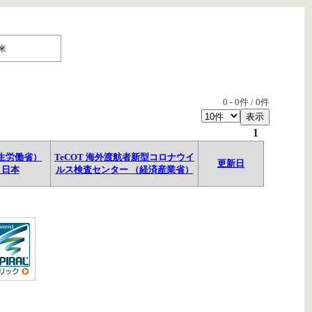
米
0
-
0
件 /
0
件
1
生労働省）
TeCOT 海外渡航者新型コロナウイ
更新日
→日本
ルス検査センター （経済産業省）