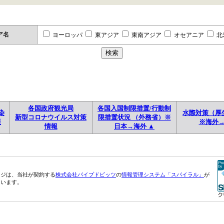
ア名
ヨーロッパ
東アジア
東南アジア
オセアニア
北
各国政府観光局
各国入国制限措置/行動制
染
水際対策（厚
新型コロナウイルス対策
限措置状況 （外務省）※
報
※海外
情報
日本→海外 ▲
ージは、当社が契約する
株式会社パイプドビッツ
の
情報管理システム「スパイラル」
が
ています。