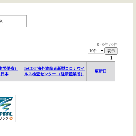
米
0
-
0
件 /
0
件
1
生労働省）
TeCOT 海外渡航者新型コロナウイ
更新日
→日本
ルス検査センター （経済産業省）