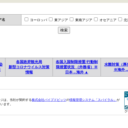
ア名
ヨーロッパ
東アジア
東南アジア
オセアニア
北
各国政府観光局
各国入国制限措置/行動制
染
水際対策（厚
新型コロナウイルス対策
限措置状況 （外務省）※
報
※海外
情報
日本→海外 ▲
ージは、当社が契約する
株式会社パイプドビッツ
の
情報管理システム「スパイラル」
が
ています。