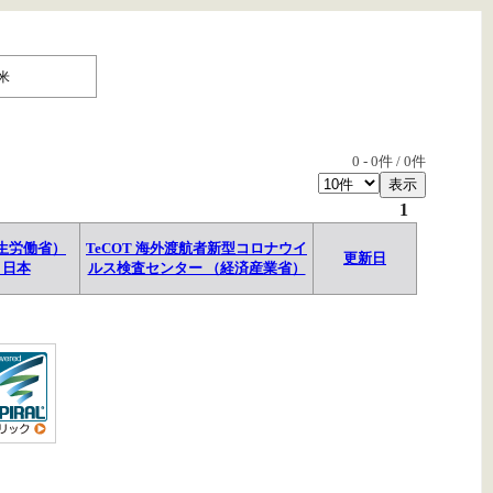
米
0
-
0
件 /
0
件
1
生労働省）
TeCOT 海外渡航者新型コロナウイ
更新日
→日本
ルス検査センター （経済産業省）