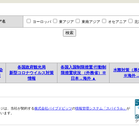
ア名
ヨーロッパ
東アジア
東南アジア
オセアニア
北
各国政府観光局
各国入国制限措置/行動制
染
水際対策（厚
新型コロナウイルス対策
限措置状況 （外務省）※
報
※海外
情報
日本→海外 ▲
ージは、当社が契約する
株式会社パイプドビッツ
の
情報管理システム「スパイラル」
が
ています。