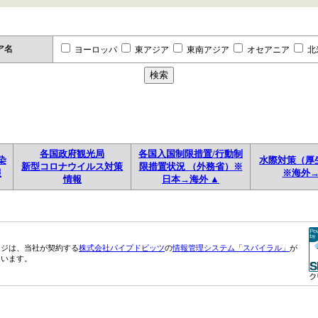
ア名
ヨーロッパ
東アジア
東南アジア
オセアニア
北
各国政府観光局
各国入国制限措置/行動制
染
水際対策（厚
新型コロナウイルス対策
限措置状況 （外務省）※
報
※海外
情報
日本→海外 ▲
ージは、当社が契約する
株式会社パイプドビッツ
の
情報管理システム「スパイラル」
が
ています。