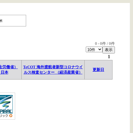
米
0
-
0
件 /
0
件
1
生労働省）
TeCOT 海外渡航者新型コロナウイ
更新日
→日本
ルス検査センター （経済産業省）