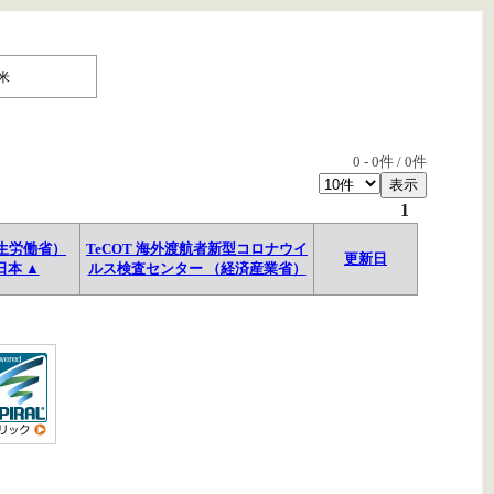
米
0
-
0
件 /
0
件
1
生労働省）
TeCOT 海外渡航者新型コロナウイ
更新日
日本 ▲
ルス検査センター （経済産業省）