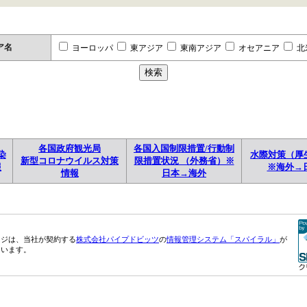
ア名
ヨーロッパ
東アジア
東南アジア
オセアニア
北
各国政府観光局
各国入国制限措置/行動制
染
水際対策（厚
新型コロナウイルス対策
限措置状況 （外務省）※
報
※海外→
情報
日本→海外
ージは、当社が契約する
株式会社パイプドビッツ
の
情報管理システム「スパイラル」
が
ています。