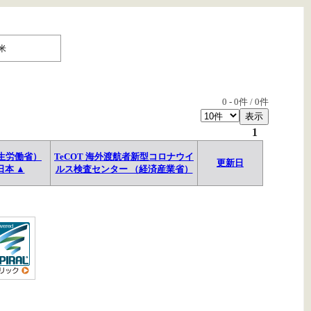
米
0
-
0
件 /
0
件
1
生労働省）
TeCOT 海外渡航者新型コロナウイ
更新日
日本 ▲
ルス検査センター （経済産業省）