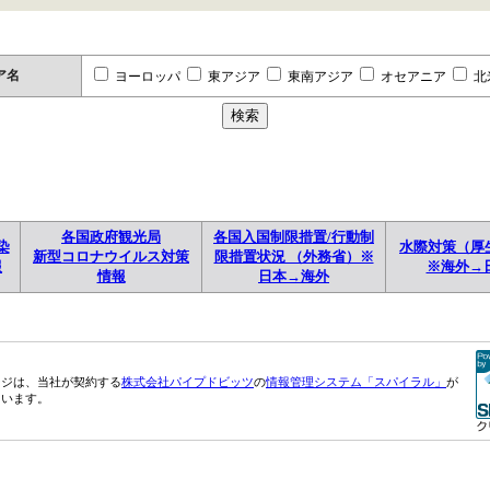
ア名
ヨーロッパ
東アジア
東南アジア
オセアニア
北
各国政府観光局
各国入国制限措置/行動制
染
水際対策（厚
新型コロナウイルス対策
限措置状況 （外務省）※
報
※海外→
情報
日本→海外
ージは、当社が契約する
株式会社パイプドビッツ
の
情報管理システム「スパイラル」
が
ています。