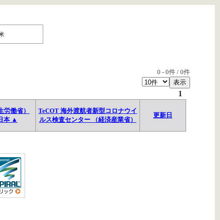
米
0
-
0
件 /
0
件
1
生労働省）
TeCOT 海外渡航者新型コロナウイ
更新日
日本 ▲
ルス検査センター （経済産業省）