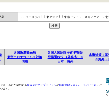
ア名
ヨーロッパ
東アジア
東南アジア
オセアニア
北
各国政府観光局
各国入国制限措置/行動制
染
水際対策（厚
新型コロナウイルス対策
限措置状況 （外務省）※
報
※海外→
情報
日本→海外
ージは、当社が契約する
株式会社パイプドビッツ
の
情報管理システム「スパイラル」
が
ています。