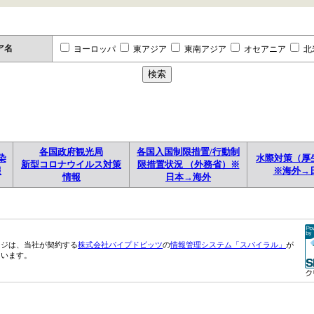
ア名
ヨーロッパ
東アジア
東南アジア
オセアニア
北
各国政府観光局
各国入国制限措置/行動制
染
水際対策（厚
新型コロナウイルス対策
限措置状況 （外務省）※
報
※海外→
情報
日本→海外
ージは、当社が契約する
株式会社パイプドビッツ
の
情報管理システム「スパイラル」
が
ています。