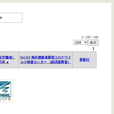
米
0
-
0
件 /
0
件
1
生労働省）
TeCOT 海外渡航者新型コロナウイ
更新日
日本 ▲
ルス検査センター （経済産業省）