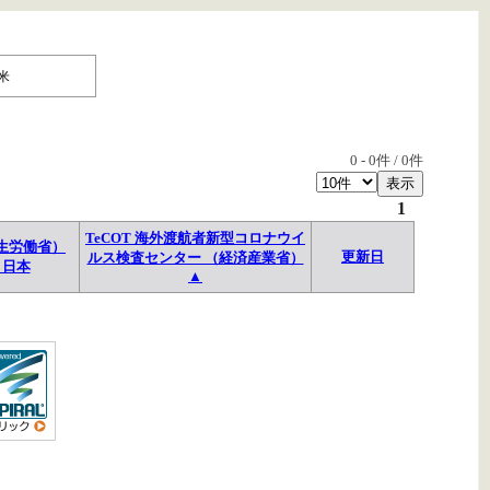
米
0
-
0
件 /
0
件
1
TeCOT 海外渡航者新型コロナウイ
生労働省）
更新日
ルス検査センター （経済産業省）
→日本
▲