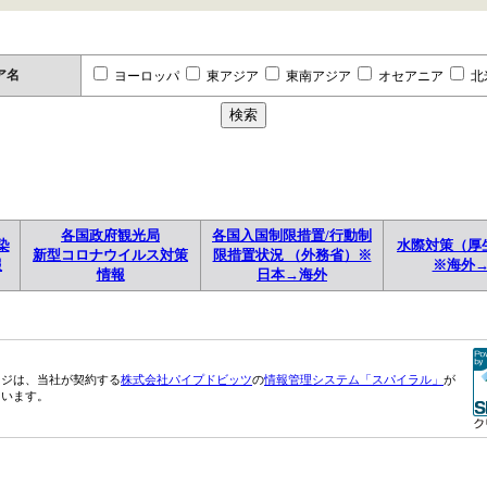
ア名
ヨーロッパ
東アジア
東南アジア
オセアニア
北
各国政府観光局
各国入国制限措置/行動制
染
水際対策（厚
新型コロナウイルス対策
限措置状況 （外務省）※
報
※海外
情報
日本→海外
ージは、当社が契約する
株式会社パイプドビッツ
の
情報管理システム「スパイラル」
が
ています。