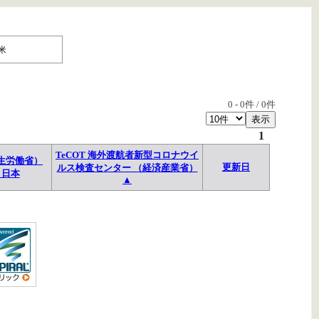
米
0
-
0
件 /
0
件
1
TeCOT 海外渡航者新型コロナウイ
生労働省）
更新日
ルス検査センター （経済産業省）
→日本
▲