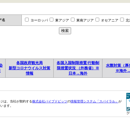
ア名
ヨーロッパ
東アジア
東南アジア
オセアニア
北
各国政府観光局
各国入国制限措置/行動制
染
水際対策（厚
新型コロナウイルス対策
限措置状況 （外務省）※
報
※海外
情報
日本→海外
ージは、当社が契約する
株式会社パイプドビッツ
の
情報管理システム「スパイラル」
が
ています。