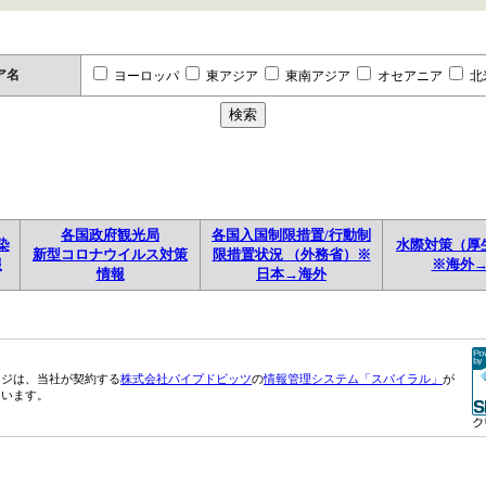
ア名
ヨーロッパ
東アジア
東南アジア
オセアニア
北
各国政府観光局
各国入国制限措置/行動制
染
水際対策（厚
新型コロナウイルス対策
限措置状況 （外務省）※
報
※海外
情報
日本→海外
ージは、当社が契約する
株式会社パイプドビッツ
の
情報管理システム「スパイラル」
が
ています。