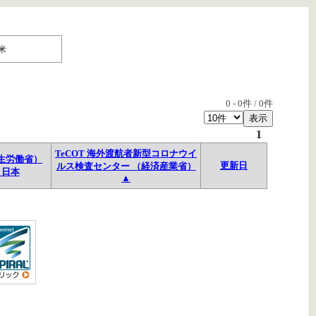
米
0
-
0
件 /
0
件
1
TeCOT 海外渡航者新型コロナウイ
生労働省）
更新日
ルス検査センター （経済産業省）
→日本
▲