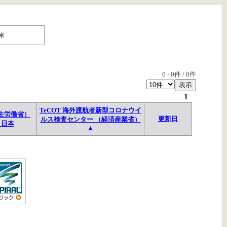
米
0
-
0
件 /
0
件
1
TeCOT 海外渡航者新型コロナウイ
生労働省）
更新日
ルス検査センター （経済産業省）
→日本
▲