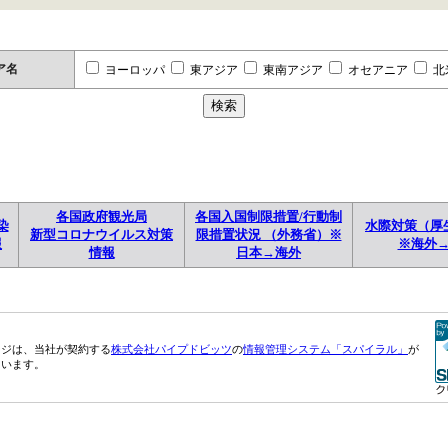
ア名
ヨーロッパ
東アジア
東南アジア
オセアニア
北
各国政府観光局
各国入国制限措置/行動制
染
水際対策（厚
新型コロナウイルス対策
限措置状況 （外務省）※
報
※海外
情報
日本→海外
ージは、当社が契約する
株式会社パイプドビッツ
の
情報管理システム「スパイラル」
が
ています。