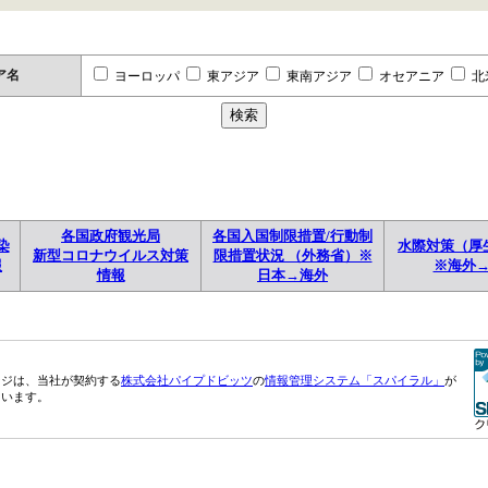
ア名
ヨーロッパ
東アジア
東南アジア
オセアニア
北
各国政府観光局
各国入国制限措置/行動制
染
水際対策（厚
新型コロナウイルス対策
限措置状況 （外務省）※
報
※海外
情報
日本→海外
ージは、当社が契約する
株式会社パイプドビッツ
の
情報管理システム「スパイラル」
が
ています。