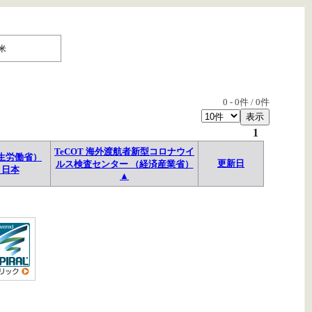
米
0
-
0
件 /
0
件
1
TeCOT 海外渡航者新型コロナウイ
生労働省）
更新日
ルス検査センター （経済産業省）
→日本
▲