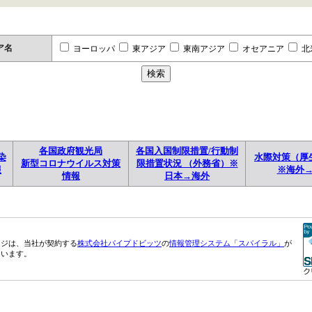
ア名
ヨーロッパ
東アジア
東南アジア
オセアニア
北
各国政府観光局
各国入国制限措置/行動制
染
水際対策（厚
新型コロナウイルス対策
限措置状況 （外務省）※
報
※海外
情報
日本→海外
ージは、当社が契約する
株式会社パイプドビッツ
の
情報管理システム「スパイラル」
が
ています。