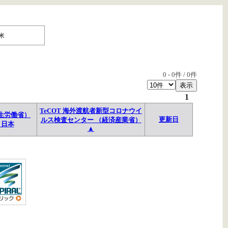
米
0
-
0
件 /
0
件
1
TeCOT 海外渡航者新型コロナウイ
生労働省）
更新日
ルス検査センター （経済産業省）
→日本
▲