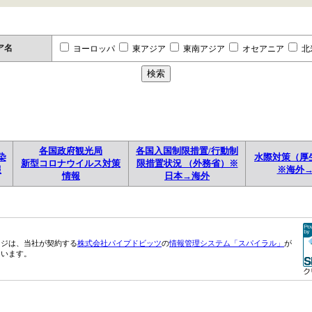
ア名
ヨーロッパ
東アジア
東南アジア
オセアニア
北
各国政府観光局
各国入国制限措置/行動制
染
水際対策（厚
新型コロナウイルス対策
限措置状況 （外務省）※
報
※海外
情報
日本→海外
ージは、当社が契約する
株式会社パイプドビッツ
の
情報管理システム「スパイラル」
が
ています。