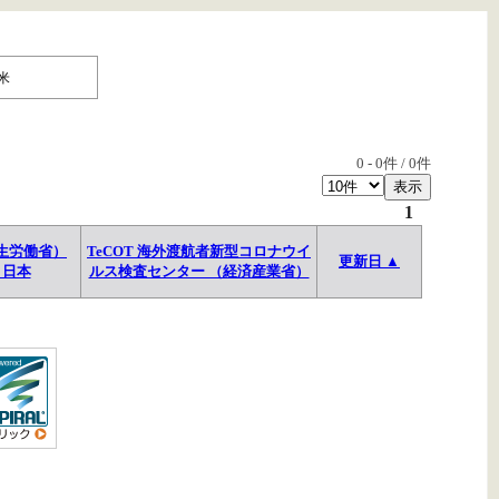
米
0
-
0
件 /
0
件
1
生労働省）
TeCOT 海外渡航者新型コロナウイ
更新日 ▲
→日本
ルス検査センター （経済産業省）