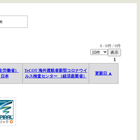
米
0
-
0
件 /
0
件
1
生労働省）
TeCOT 海外渡航者新型コロナウイ
更新日 ▲
→日本
ルス検査センター （経済産業省）