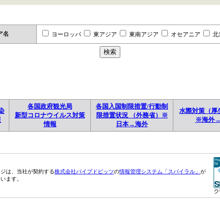
ア名
ヨーロッパ
東アジア
東南アジア
オセアニア
北
各国政府観光局
各国入国制限措置/行動制
染
水際対策（厚
新型コロナウイルス対策
限措置状況 （外務省）※
報
※海外
情報
日本→海外
ージは、当社が契約する
株式会社パイプドビッツ
の
情報管理システム「スパイラル」
が
ています。