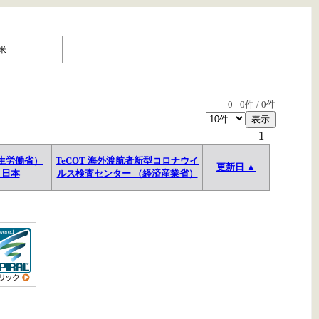
米
0
-
0
件 /
0
件
1
生労働省）
TeCOT 海外渡航者新型コロナウイ
更新日 ▲
→日本
ルス検査センター （経済産業省）