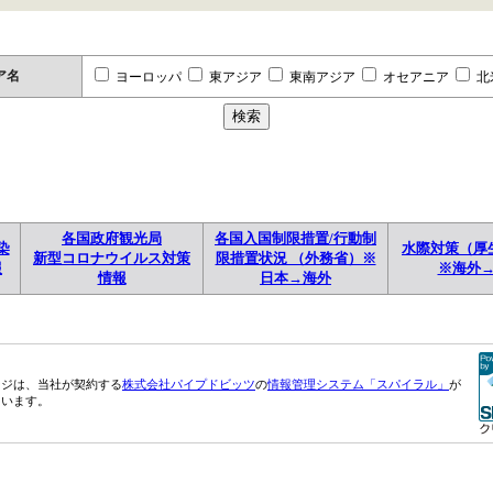
ア名
ヨーロッパ
東アジア
東南アジア
オセアニア
北
各国政府観光局
各国入国制限措置/行動制
染
水際対策（厚
新型コロナウイルス対策
限措置状況 （外務省）※
報
※海外
情報
日本→海外
ージは、当社が契約する
株式会社パイプドビッツ
の
情報管理システム「スパイラル」
が
ています。