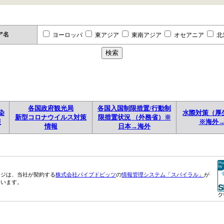
ア名
ヨーロッパ
東アジア
東南アジア
オセアニア
北
各国政府観光局
各国入国制限措置/行動制
染
水際対策（厚
新型コロナウイルス対策
限措置状況 （外務省）※
報
※海外
情報
日本→海外
ージは、当社が契約する
株式会社パイプドビッツ
の
情報管理システム「スパイラル」
が
ています。