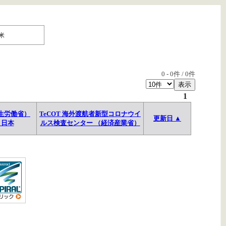
米
0
-
0
件 /
0
件
1
生労働省）
TeCOT 海外渡航者新型コロナウイ
更新日 ▲
→日本
ルス検査センター （経済産業省）