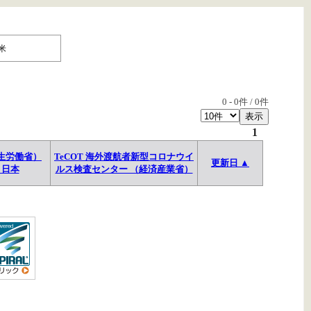
米
0
-
0
件 /
0
件
1
生労働省）
TeCOT 海外渡航者新型コロナウイ
更新日 ▲
→日本
ルス検査センター （経済産業省）