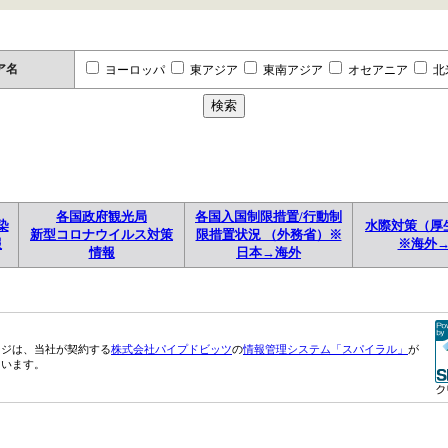
ア名
ヨーロッパ
東アジア
東南アジア
オセアニア
北
各国政府観光局
各国入国制限措置/行動制
染
水際対策（厚
新型コロナウイルス対策
限措置状況 （外務省）※
報
※海外
情報
日本→海外
ージは、当社が契約する
株式会社パイプドビッツ
の
情報管理システム「スパイラル」
が
ています。