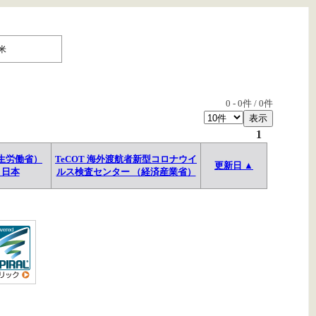
米
0
-
0
件 /
0
件
1
生労働省）
TeCOT 海外渡航者新型コロナウイ
更新日 ▲
→日本
ルス検査センター （経済産業省）