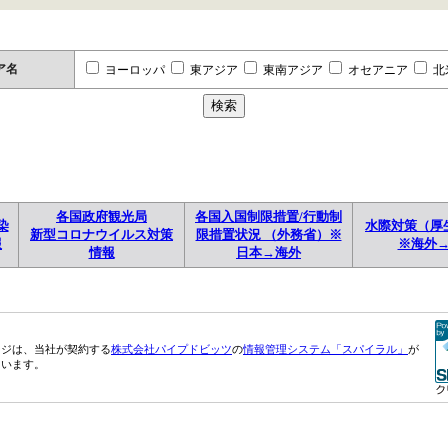
ア名
ヨーロッパ
東アジア
東南アジア
オセアニア
北
各国政府観光局
各国入国制限措置/行動制
染
水際対策（厚
新型コロナウイルス対策
限措置状況 （外務省）※
報
※海外
情報
日本→海外
ージは、当社が契約する
株式会社パイプドビッツ
の
情報管理システム「スパイラル」
が
ています。