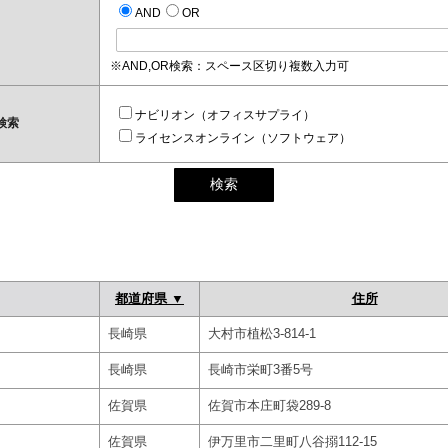
AND
OR
※AND,OR検索：スペース区切り複数入力可
ナビリオン（オフィスサプライ）
検索
ライセンスオンライン（ソフトウェア）
都道府県 ▼
住所
長崎県
大村市植松3-814-1
長崎県
長崎市栄町3番5号
佐賀県
佐賀市本庄町袋289-8
佐賀県
伊万里市二里町八谷搦112-15