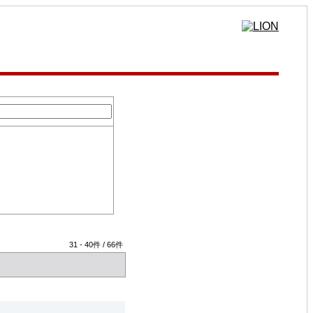
31
-
40
件 /
66
件