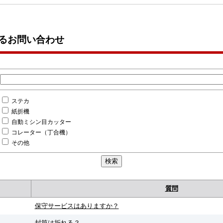
るお問い合わせ
ステカ
紙折機
自動ミシン目カッター
コレーター（丁合機）
その他
質問
保守サービスはありますか？
封筒は折れる？