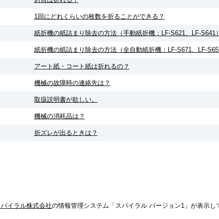
1回にどれくらいの枚数を折ることができる？
紙折機の紙詰まり除去の方法（手動紙折機：LF-S621、LF-S641
紙折機の紙詰まり除去の方法（全自動紙折機：LF-S671、LF-S65
アート紙・コート紙は折れるの？
機械の故障時の連絡先は？
取扱説明書が欲しい。
機械の消耗品は？
折ズレが出るときは？
スパイラル株式会社
の情報管理システム「スパイラル バージョン1」が表示し