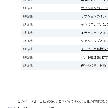
紙折機
オプションのスジ
紙折機
オプションのミシ
紙折機
そうじランプとは
紙折機
エラーコードとは
紙折機
ジャムマップとは
紙折機
インターバル機能
紙折機
ベルト搬送整列方
紙折機
複写の伝票も対応
このページは、当社が契約する
スパイラル株式会社
の情報管理シ