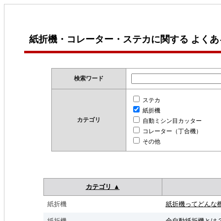
紙折機・コレーター・ステカに関する よくあ
検索ワード
ステカ
紙折機
カテゴリ
自動ミシン目カッター
コレーター（丁合機）
その他
カテゴリ ▲
紙折機
紙折機ってどんな
紙折機
全自動紙折機とは