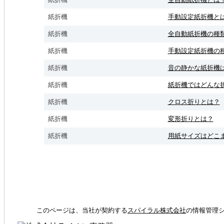
紙折機
手動設定紙折機と
紙折機
全自動紙折機の種
紙折機
手動設定紙折機の
紙折機
音の静かな紙折機
紙折機
紙折機ではどんな
紙折機
クロス折りとは？
紙折機
変形折りとは？
紙折機
用紙サイズはどこ
このページは、当社が契約する
スパイラル株式会社
の情報管理シ