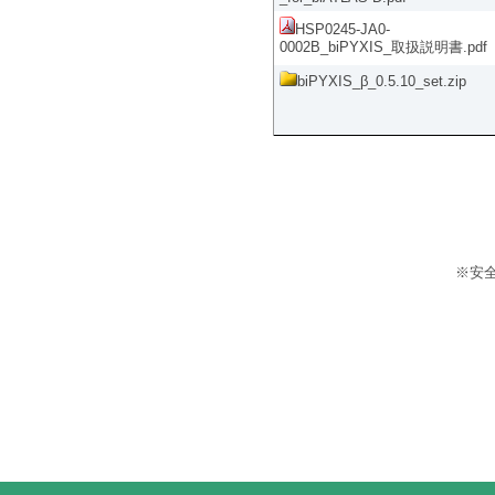
HSP0245-JA0-
0002B_biPYXIS_取扱説明書.pdf
biPYXIS_β_0.5.10_set.zip
※安