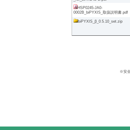
HSP0245-JA0-
0002B_biPYXIS_取扱説明書.pdf
biPYXIS_β_0.5.10_set.zip
※安