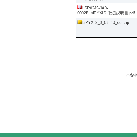
HSP0245-JA0-
0002B_biPYXIS_取扱説明書.pdf
biPYXIS_β_0.5.10_set.zip
※安