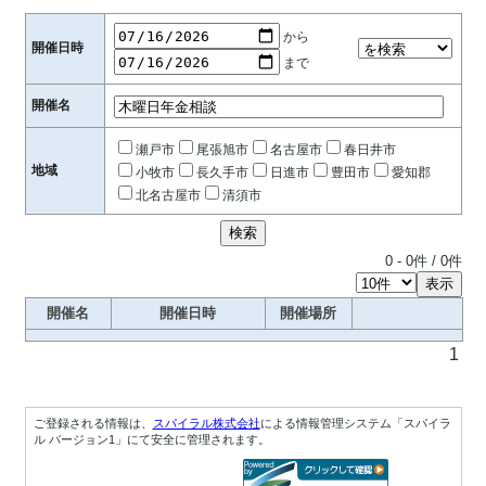
から
開催日時
まで
開催名
瀬戸市
尾張旭市
名古屋市
春日井市
地域
小牧市
長久手市
日進市
豊田市
愛知郡
北名古屋市
清須市
0
-
0
件 /
0
件
開催名
開催日時
開催場所
1
ご登録される情報は、
スパイラル株式会社
による情報管理システム「スパイラ
ル バージョン1」にて安全に管理されます。