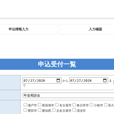
申込情報入力
入力確認
申込受付一覧
から
ま
で
瀬戸市
尾張旭市
名古屋市
春日井市
小牧市
長
豊田市
愛知郡
北名古屋市
清須市