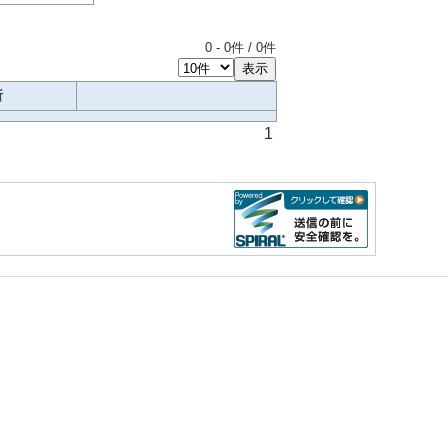
0
-
0
件 /
0
件
所
1