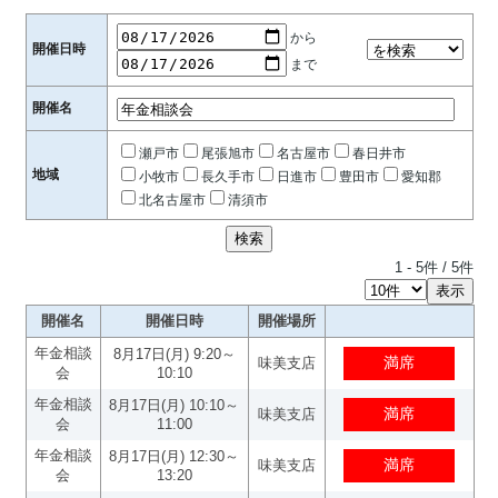
から
開催日時
まで
開催名
瀬戸市
尾張旭市
名古屋市
春日井市
地域
小牧市
長久手市
日進市
豊田市
愛知郡
北名古屋市
清須市
1
-
5
件 /
5
件
開催名
開催日時
開催場所
年金相談
8月17日(月) 9:20～
味美支店
会
10:10
年金相談
8月17日(月) 10:10～
味美支店
会
11:00
年金相談
8月17日(月) 12:30～
味美支店
会
13:20