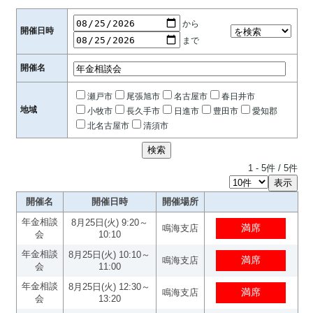
から
開催日時
まで
開催名
瀬戸市
尾張旭市
名古屋市
春日井市
地域
小牧市
長久手市
日進市
豊田市
愛知郡
北名古屋市
清須市
1
-
5
件 /
5
件
開催名
開催日時
開催場所
年金相談
8月25日(火) 9:20～
鳴海支店
会
10:10
年金相談
8月25日(火) 10:10～
鳴海支店
会
11:00
年金相談
8月25日(火) 12:30～
鳴海支店
会
13:20