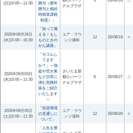
都心パーソ
8
26/08/16
△
(日)10:00～11:30
贈与（暦年
ナルプラザ
贈与と相続
時精算課税
制度）」
「知って備
2026年08月26日
える！もし
ユア・ラウ
12
26/08/19
○
(水)15:00～16:30
ものときの
ンジ浦和
がん講座」
「セコムし
てます
か？」～強
盗や空き巣
さいたま新
2026年09月03日
など日常に
都心パーソ
6
26/08/27
△
(木)10:00～11:30
潜む危険対
ナルプラザ
策をご紹介
いたします
～
「投資環境
2026年09月05日
ユア・ラウ
の見通しに
12
26/08/29
○
(土)10:00～11:30
ンジ浦和
ついて」
「人生を豊