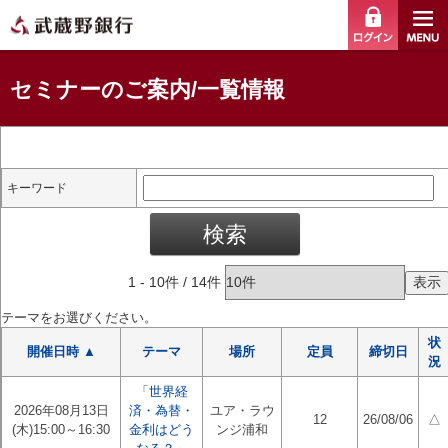
ログイ
セミナーのご案内/一覧情報
キーワード
1
-
10
件 /
14
件
テーマをお選びください。
状
開催日時 ▲
テーマ
場所
定員
締切日
況
「世界経
2026年08月13日
済・為替・
ユア・ラウ
12
26/08/06
△
(木)15:00～16:30
金利はどう
ンジ浦和