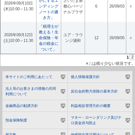
かにするエ
さいたま新
2026年09月10日
ンディング
都心パーソ
6
26/09/03
○
(木)10:00～11:30
ノートの書
ナルプラザ
き方」
「税理士が
教える！生
2026年09月12日
ユア・ラウ
命保険・年
12
26/09/05
○
(土)10:00～11:30
ンジ浦和
金の税金に
ついて」
1
2
※△は残り少ない状況です
本サイトのご利用にあたって
個人情報保護方針
法人等のお客さまの情報の共同
反社会的勢力排除の基本方針
利用について
金融商品の勧誘方針
利益相反管理方針の概要
マネー・ローンダリング及びテ
預金保険制度
ロ資金供与防止
規定集
休眠預金等活用法について