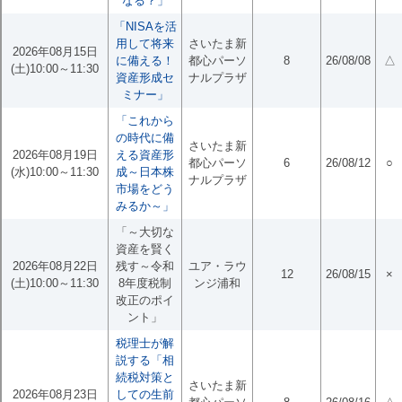
なる？」
「NISAを活
用して将来
さいたま新
2026年08月15日
に備える！
都心パーソ
8
26/08/08
△
(土)10:00～11:30
資産形成セ
ナルプラザ
ミナー」
「これから
の時代に備
さいたま新
2026年08月19日
える資産形
都心パーソ
6
26/08/12
○
(水)10:00～11:30
成～日本株
ナルプラザ
市場をどう
みるか～」
「～大切な
資産を賢く
2026年08月22日
残す～令和
ユア・ラウ
12
26/08/15
×
(土)10:00～11:30
8年度税制
ンジ浦和
改正のポイ
ント」
税理士が解
説する「相
続税対策と
さいたま新
2026年08月23日
しての生前