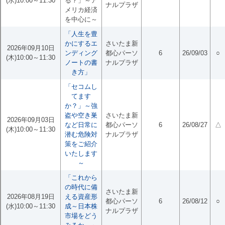
(水)10:00～11:30
る？」～ア
ナルプラザ
メリカ経済
を中心に～
「人生を豊
かにするエ
さいたま新
2026年09月10日
ンディング
都心パーソ
6
26/09/03
○
(木)10:00～11:30
ノートの書
ナルプラザ
き方」
「セコムし
てます
か？」～強
盗や空き巣
さいたま新
2026年09月03日
など日常に
都心パーソ
6
26/08/27
△
(木)10:00～11:30
潜む危険対
ナルプラザ
策をご紹介
いたします
～
「これから
の時代に備
さいたま新
2026年08月19日
える資産形
都心パーソ
6
26/08/12
○
(水)10:00～11:30
成～日本株
ナルプラザ
市場をどう