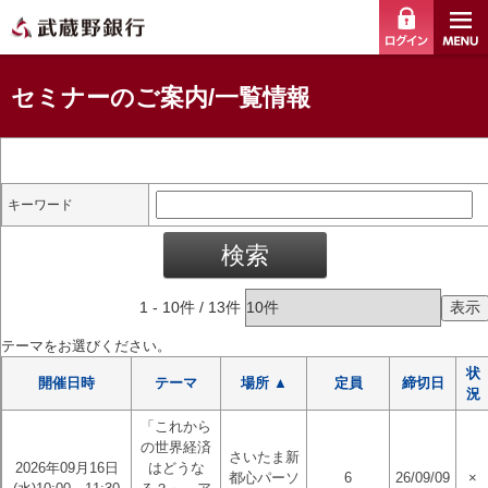
ログイ
セミナーのご案内/一覧情報
キーワード
1
-
10
件 /
13
件
テーマをお選びください。
状
開催日時
テーマ
場所 ▲
定員
締切日
況
「これから
の世界経済
さいたま新
2026年09月16日
はどうな
都心パーソ
6
26/09/09
×