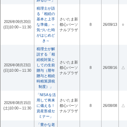
みるか～」
税理士が語
る「相続の
基本と上手
さいたま新
2026年09月20日
な準備」～
都心パーソ
8
26/09/13
○
(日)10:00～11:30
気づいた時
ナルプラザ
がはじめど
き～
税理士が解
説する「相
続税対策と
さいたま新
2026年08月23日
しての生前
都心パーソ
8
26/08/16
△
(日)10:00～11:30
贈与（暦年
ナルプラザ
贈与と相続
時精算課税
制度）」
「NISAを活
用して将来
さいたま新
2026年08月15日
に備える！
都心パーソ
8
26/08/08
△
(土)10:00～11:30
資産形成セ
ナルプラザ
ミナー」
「豊かな老