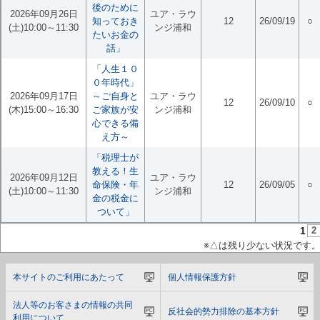
後のために
2026年09月26日
ユア・ラウ
知っておき
12
26/09/19
○
(土)10:00～11:30
ンジ浦和
たいお金の
話」
「人生１０
０年時代」
2026年09月17日
～ご自身と
ユア・ラウ
12
26/09/10
○
(木)15:00～16:30
ご家族が安
ンジ浦和
心できる備
え方～
「税理士が
教える！生
2026年09月12日
ユア・ラウ
命保険・年
12
26/09/05
○
(土)10:00～11:30
ンジ浦和
金の税金に
ついて」
1
2
※△は残り少ない状況です
本サイトのご利用にあたって
個人情報保護方針
法人等のお客さまの情報の共同
反社会的勢力排除の基本方針
利用について