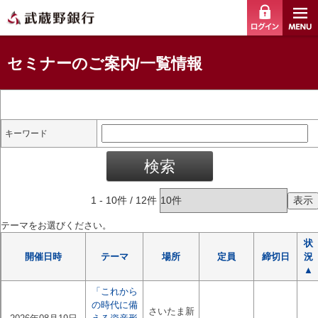
ログイ
セミナーのご案内/一覧情報
キーワード
1
-
10
件 /
12
件
テーマをお選びください。
状
開催日時
テーマ
場所
定員
締切日
況
▲
「これから
の時代に備
さいたま新