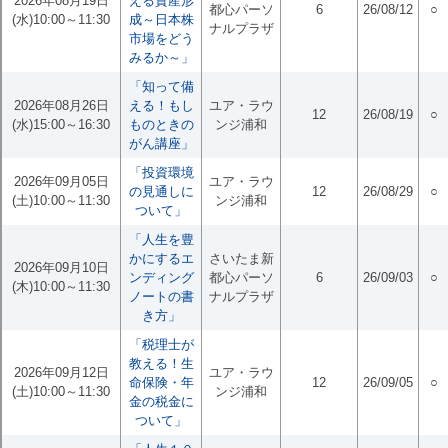
2026年08月19日
える資産形
都心パーソ
6
26/08/12
○
(水)10:00～11:30
成～日本株
ナルプラザ
市場をどう
みるか～」
「知って備
2026年08月26日
える！もし
ユア・ラウ
12
26/08/19
○
(水)15:00～16:30
ものときの
ンジ浦和
がん講座」
「投資環境
2026年09月05日
ユア・ラウ
の見通しに
12
26/08/29
○
(土)10:00～11:30
ンジ浦和
ついて」
「人生を豊
かにするエ
さいたま新
2026年09月10日
ンディング
都心パーソ
6
26/09/03
○
(木)10:00～11:30
ノートの書
ナルプラザ
き方」
「税理士が
教える！生
2026年09月12日
ユア・ラウ
命保険・年
12
26/09/05
○
(土)10:00～11:30
ンジ浦和
金の税金に
ついて」