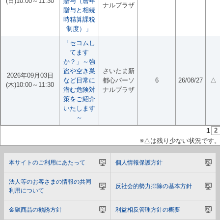
(日)10:00～11:30
贈与（暦年
ナルプラザ
贈与と相続
時精算課税
制度）」
「セコムし
てます
か？」～強
盗や空き巣
さいたま新
2026年09月03日
など日常に
都心パーソ
6
26/08/27
△
(木)10:00～11:30
潜む危険対
ナルプラザ
策をご紹介
いたします
～
1
2
※△は残り少ない状況です
本サイトのご利用にあたって
個人情報保護方針
法人等のお客さまの情報の共同
反社会的勢力排除の基本方針
利用について
金融商品の勧誘方針
利益相反管理方針の概要