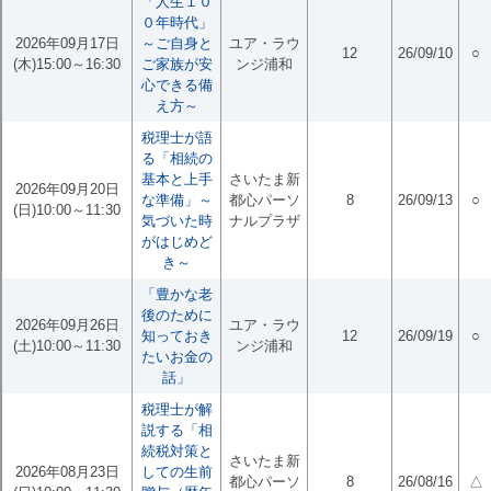
「人生１０
０年時代」
2026年09月17日
～ご自身と
ユア・ラウ
12
26/09/10
○
(木)15:00～16:30
ご家族が安
ンジ浦和
心できる備
え方～
税理士が語
る「相続の
基本と上手
さいたま新
2026年09月20日
な準備」～
都心パーソ
8
26/09/13
○
(日)10:00～11:30
気づいた時
ナルプラザ
がはじめど
き～
「豊かな老
後のために
2026年09月26日
ユア・ラウ
知っておき
12
26/09/19
○
(土)10:00～11:30
ンジ浦和
たいお金の
話」
税理士が解
説する「相
続税対策と
さいたま新
2026年08月23日
しての生前
都心パーソ
8
26/08/16
△