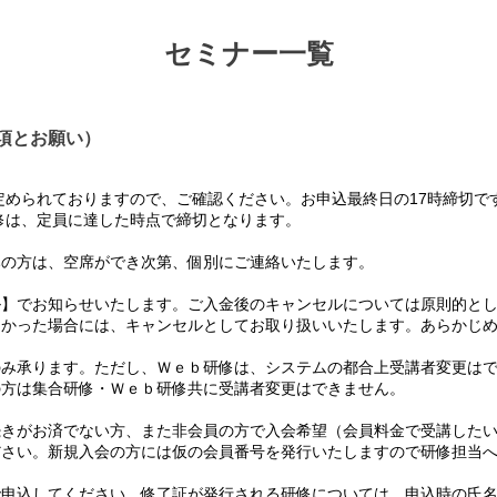
セミナー一覧
項とお願い）
められておりますので、ご確認ください。お申込最終日の17時締切で
は、定員に達した時点で締切となります。
の方は、空席ができ次第、個別にご連絡いたします。
】でお知らせいたします。ご入金後のキャンセルについては原則的とし
かった場合には、キャンセルとしてお取り扱いいたします。あらかじめ
み承ります。ただし、Ｗｅｂ研修は、システムの都合上受講者変更はで
方は集合研修・Ｗｅｂ研修共に受講者変更はできません。
て
きがお済でない方、また非会員の方で入会希望（会員料金で受講したい
さい。新規入会の方には仮の会員番号を発行いたしますので研修担当へ
て
申込してください。修了証が発行される研修については、申込時の氏