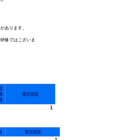
があります。
件研修ではございま
定
員
受付状況
数
1
地
受付状況
1