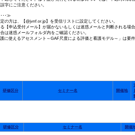
誤字にご注意ください。
･･≫
の方は、【@jvnf.or.jp】を受信リストに設定してください。
る【申込受付メール】が届かないもしくは迷惑メールと判断される場合
合は迷惑メールフォルダ内をご確認ください。
看護に使えるアセスメント～GAF尺度による評価と看護モデル～」は要
。
研修区分
セミナー名
開催地
研修区分
セミナー名
開催