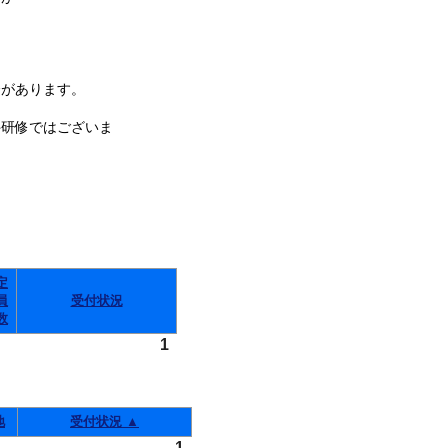
があります。
件研修ではございま
定
員
受付状況
数
1
地
受付状況 ▲
1