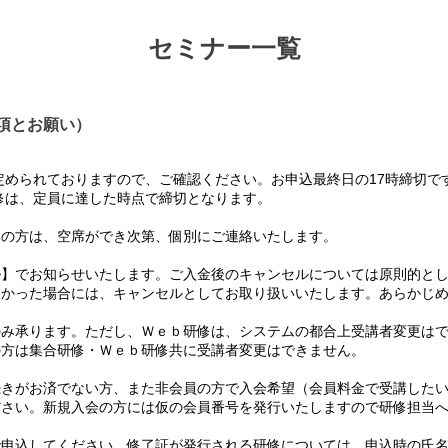
セミナー一覧
項とお願い）
められておりますので、ご確認ください。お申込最終日の17時締切で
は、定員に達した時点で締切となります。
の方は、空席ができ次第、個別にご連絡いたします。
】でお知らせいたします。ご入金後のキャンセルについては原則的とし
かった場合には、キャンセルとしてお取り扱いいたします。あらかじめ
み承ります。ただし、Ｗｅｂ研修は、システムの都合上受講者変更はで
方は集合研修・Ｗｅｂ研修共に受講者変更はできません。
て
きがお済でない方、また非会員の方で入会希望（会員料金で受講したい
さい。新規入会の方には仮の会員番号を発行いたしますので研修担当へ
て
申込してください。修了証が発行される研修については、申込時の氏