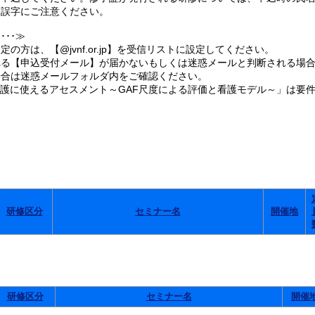
誤字にご注意ください。
･･≫
の方は、【@jvnf.or.jp】を受信リストに設定してください。
る【申込受付メール】が届かないもしくは迷惑メールと判断される場合
合は迷惑メールフォルダ内をご確認ください。
看護に使えるアセスメント～GAF尺度による評価と看護モデル～」は要
。
研修区分
セミナー名
開催地
研修区分
セミナー名
開催