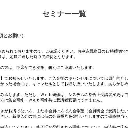
セミナー一覧
項とお願い）
められておりますので、ご確認ください。お申込最終日の17時締切で
は、定員に達した時点で締切となります。
の方は、空席ができ次第、個別にご連絡いたします。
】でお知らせいたします。ご入金後のキャンセルについては原則的とし
かった場合には、キャンセルとしてお取り扱いいたします。あらかじめ
み承ります。ただし、Ｗｅｂ研修は、システムの都合上受講者変更はで
方は集合研修・Ｗｅｂ研修共に受講者変更はできません。
て
きがお済でない方、また非会員の方で入会希望（会員料金で受講したい
さい。新規入会の方には仮の会員番号を発行いたしますので研修担当へ
て
申込してください。修了証が発行される研修については、申込時の氏