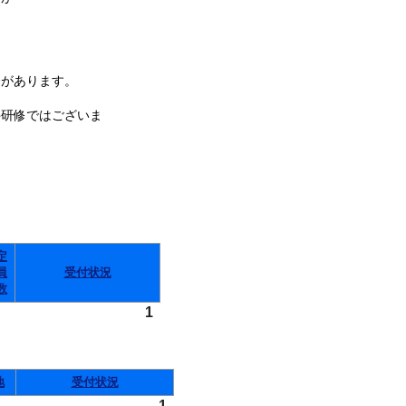
があります。
件研修ではございま
定
員
受付状況
数
1
地
受付状況
1