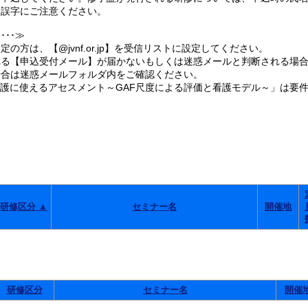
誤字にご注意ください。
･･≫
の方は、【@jvnf.or.jp】を受信リストに設定してください。
る【申込受付メール】が届かないもしくは迷惑メールと判断される場合
合は迷惑メールフォルダ内をご確認ください。
看護に使えるアセスメント～GAF尺度による評価と看護モデル～」は要
。
研修区分 ▲
セミナー名
開催地
研修区分
セミナー名
開催