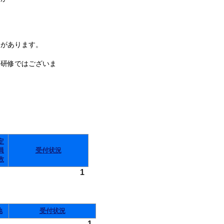
があります。
件研修ではございま
定
員
受付状況
数
1
地
受付状況
1