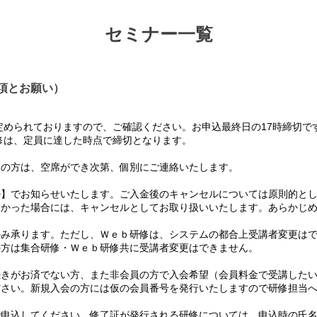
セミナー一覧
項とお願い）
められておりますので、ご確認ください。お申込最終日の17時締切で
は、定員に達した時点で締切となります。
の方は、空席ができ次第、個別にご連絡いたします。
】でお知らせいたします。ご入金後のキャンセルについては原則的とし
かった場合には、キャンセルとしてお取り扱いいたします。あらかじめ
み承ります。ただし、Ｗｅｂ研修は、システムの都合上受講者変更はで
方は集合研修・Ｗｅｂ研修共に受講者変更はできません。
て
きがお済でない方、また非会員の方で入会希望（会員料金で受講したい
さい。新規入会の方には仮の会員番号を発行いたしますので研修担当へ
て
申込してください。修了証が発行される研修については、申込時の氏