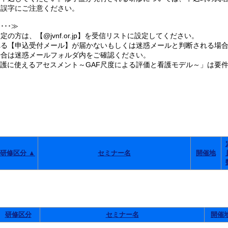
誤字にご注意ください。
･･≫
の方は、【@jvnf.or.jp】を受信リストに設定してください。
る【申込受付メール】が届かないもしくは迷惑メールと判断される場合
合は迷惑メールフォルダ内をご確認ください。
看護に使えるアセスメント～GAF尺度による評価と看護モデル～」は要
。
研修区分 ▲
セミナー名
開催地
研修区分
セミナー名
開催