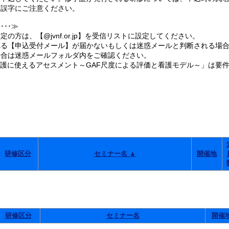
誤字にご注意ください。
･･≫
の方は、【@jvnf.or.jp】を受信リストに設定してください。
る【申込受付メール】が届かないもしくは迷惑メールと判断される場合
合は迷惑メールフォルダ内をご確認ください。
看護に使えるアセスメント～GAF尺度による評価と看護モデル～」は要
。
研修区分
セミナー名 ▲
開催地
研修区分
セミナー名
開催