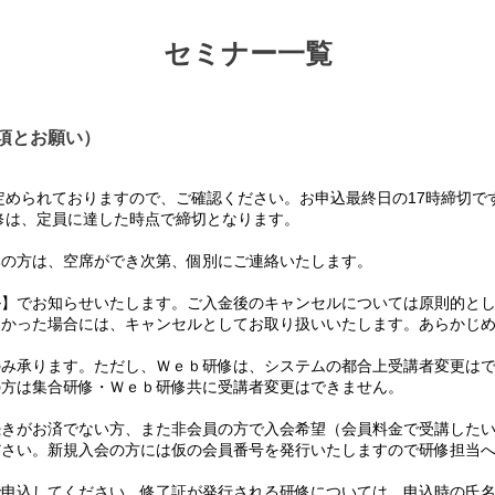
セミナー一覧
項とお願い）
められておりますので、ご確認ください。お申込最終日の17時締切で
は、定員に達した時点で締切となります。
の方は、空席ができ次第、個別にご連絡いたします。
】でお知らせいたします。ご入金後のキャンセルについては原則的とし
かった場合には、キャンセルとしてお取り扱いいたします。あらかじめ
み承ります。ただし、Ｗｅｂ研修は、システムの都合上受講者変更はで
方は集合研修・Ｗｅｂ研修共に受講者変更はできません。
て
きがお済でない方、また非会員の方で入会希望（会員料金で受講したい
さい。新規入会の方には仮の会員番号を発行いたしますので研修担当へ
て
申込してください。修了証が発行される研修については、申込時の氏