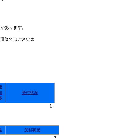
があります。
件研修ではございま
定
員
受付状況
数
1
地
受付状況
1