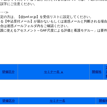
誤字にご注意ください。
･･≫
の方は、【@jvnf.or.jp】を受信リストに設定してください。
る【申込受付メール】が届かないもしくは迷惑メールと判断される場合
合は迷惑メールフォルダ内をご確認ください。
看護に使えるアセスメント～GAF尺度による評価と看護モデル～」は要
。
研修区分
セミナー名 ▲
開催地
研修区分
セミナー名
開催