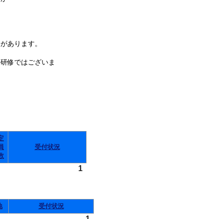
があります。
件研修ではございま
定
員
受付状況
数
1
地
受付状況
1