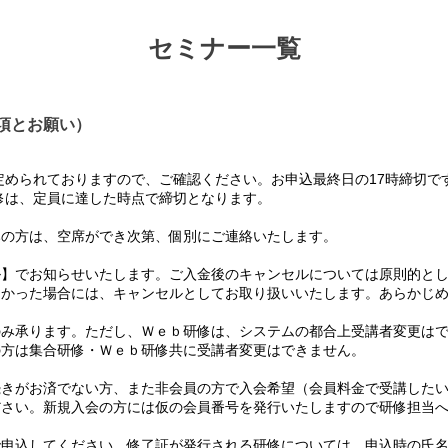
セミナー一覧
項とお願い）
められておりますので、ご確認ください。お申込最終日の17時締切で
は、定員に達した時点で締切となります。
の方は、空席ができ次第、個別にご連絡いたします。
】でお知らせいたします。ご入金後のキャンセルについては原則的とし
かった場合には、キャンセルとしてお取り扱いいたします。あらかじめ
み承ります。ただし、Ｗｅｂ研修は、システムの都合上受講者変更はで
方は集合研修・Ｗｅｂ研修共に受講者変更はできません。
て
きがお済でない方、また非会員の方で入会希望（会員料金で受講したい
さい。新規入会の方には仮の会員番号を発行いたしますので研修担当へ
て
申込してください。修了証が発行される研修については、申込時の氏