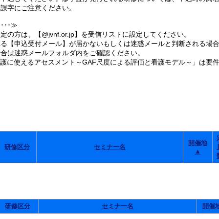
誤字にご注意ください。
･･≫
の方は、【@jvnf.or.jp】を受信リストに設定してください。
る【申込受付メール】が届かないもしくは迷惑メールと判断される場合
合は迷惑メールフォルダ内をご確認ください。
看護に使えるアセスメント～GAF尺度による評価と看護モデル～」は要
。
開催地
研修区分
セミナー名
▲
研修区分
セミナー名
開催