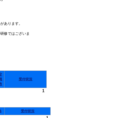
があります。
件研修ではございま
定
員
受付状況
数
1
地
受付状況
1