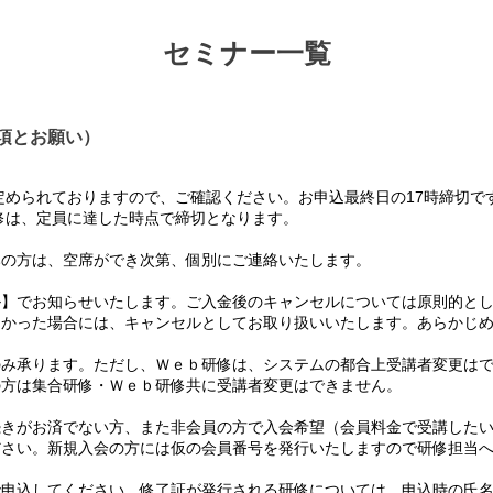
セミナー一覧
項とお願い）
められておりますので、ご確認ください。お申込最終日の17時締切で
は、定員に達した時点で締切となります。
の方は、空席ができ次第、個別にご連絡いたします。
】でお知らせいたします。ご入金後のキャンセルについては原則的とし
かった場合には、キャンセルとしてお取り扱いいたします。あらかじめ
み承ります。ただし、Ｗｅｂ研修は、システムの都合上受講者変更はで
方は集合研修・Ｗｅｂ研修共に受講者変更はできません。
て
きがお済でない方、また非会員の方で入会希望（会員料金で受講したい
さい。新規入会の方には仮の会員番号を発行いたしますので研修担当へ
て
申込してください。修了証が発行される研修については、申込時の氏