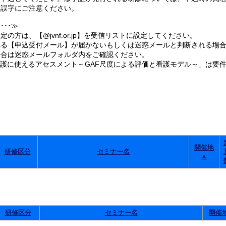
誤字にご注意ください。
･･≫
の方は、【@jvnf.or.jp】を受信リストに設定してください。
る【申込受付メール】が届かないもしくは迷惑メールと判断される場合
合は迷惑メールフォルダ内をご確認ください。
看護に使えるアセスメント～GAF尺度による評価と看護モデル～」は要
。
開催地
研修区分
セミナー名
▲
研修区分
セミナー名
開催