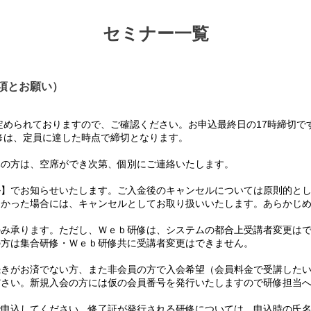
セミナー一覧
項とお願い）
められておりますので、ご確認ください。お申込最終日の17時締切で
は、定員に達した時点で締切となります。
の方は、空席ができ次第、個別にご連絡いたします。
】でお知らせいたします。ご入金後のキャンセルについては原則的とし
かった場合には、キャンセルとしてお取り扱いいたします。あらかじめ
み承ります。ただし、Ｗｅｂ研修は、システムの都合上受講者変更はで
方は集合研修・Ｗｅｂ研修共に受講者変更はできません。
て
きがお済でない方、また非会員の方で入会希望（会員料金で受講したい
さい。新規入会の方には仮の会員番号を発行いたしますので研修担当へ
て
申込してください。修了証が発行される研修については、申込時の氏