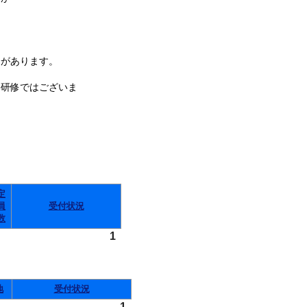
があります。
件研修ではございま
定
員
受付状況
数
1
地
受付状況
1