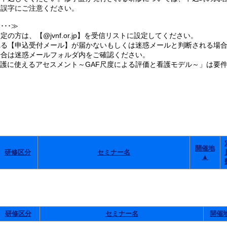
誤字にご注意ください。
･･≫
の方は、【@jvnf.or.jp】を受信リストに設定してください。
る【申込受付メール】が届かないもしくは迷惑メールと判断される場合
合は迷惑メールフォルダ内をご確認ください。
看護に使えるアセスメント～GAF尺度による評価と看護モデル～」は要
。
開催地
研修区分
セミナー名
▲
研修区分
セミナー名
開催