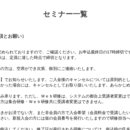
セミナー一覧
項とお願い）
められておりますので、ご確認ください。お申込最終日の17時締切で
は、定員に達した時点で締切となります。
の方は、空席ができ次第、個別にご連絡いたします。
】でお知らせいたします。ご入金後のキャンセルについては原則的とし
かった場合には、キャンセルとしてお取り扱いいたします。あらかじめ
み承ります。ただし、Ｗｅｂ研修は、システムの都合上受講者変更はで
方は集合研修・Ｗｅｂ研修共に受講者変更はできません。
て
きがお済でない方、また非会員の方で入会希望（会員料金で受講したい
さい。新規入会の方には仮の会員番号を発行いたしますので研修担当へ
て
申込してください。修了証が発行される研修については、申込時の氏