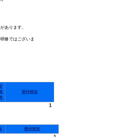
があります。
件研修ではございま
定
員
受付状況
数
1
地
受付状況
1