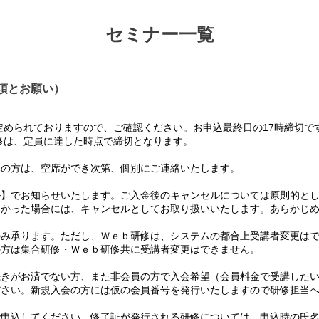
セミナー一覧
項とお願い）
められておりますので、ご確認ください。お申込最終日の17時締切で
は、定員に達した時点で締切となります。
の方は、空席ができ次第、個別にご連絡いたします。
】でお知らせいたします。ご入金後のキャンセルについては原則的とし
かった場合には、キャンセルとしてお取り扱いいたします。あらかじめ
み承ります。ただし、Ｗｅｂ研修は、システムの都合上受講者変更はで
方は集合研修・Ｗｅｂ研修共に受講者変更はできません。
て
きがお済でない方、また非会員の方で入会希望（会員料金で受講したい
さい。新規入会の方には仮の会員番号を発行いたしますので研修担当へ
て
申込してください。修了証が発行される研修については、申込時の氏