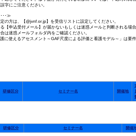
誤字にご注意ください。
･･≫
の方は、【@jvnf.or.jp】を受信リストに設定してください。
る【申込受付メール】が届かないもしくは迷惑メールと判断される場合
合は迷惑メールフォルダ内をご確認ください。
看護に使えるアセスメント～GAF尺度による評価と看護モデル～」は要
。
研修区分
セミナー名
開催地
研修区分
セミナー名
開催