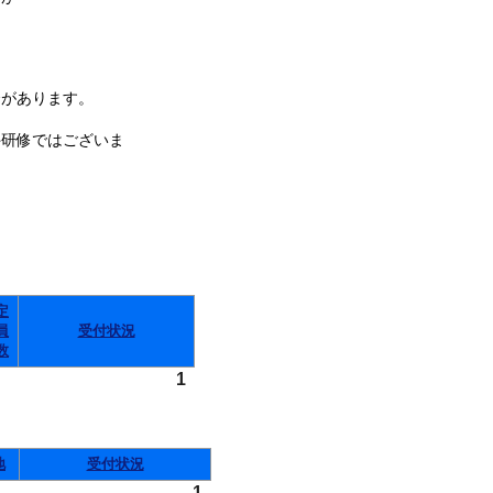
があります。
件研修ではございま
定
員
受付状況
数
1
地
受付状況
1